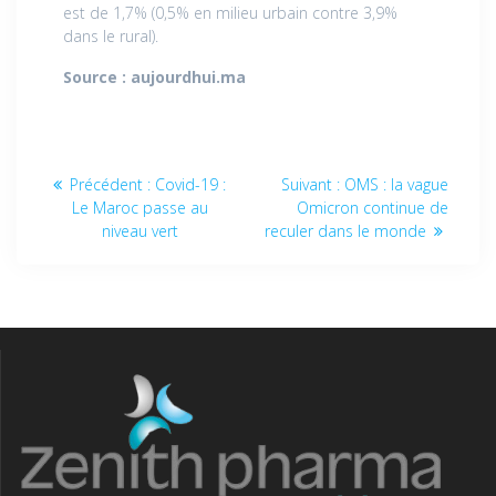
est de 1,7% (0,5% en milieu urbain contre 3,9%
dans le rural).
Source : aujourdhui.ma
Précédent :
Covid-19 :
Suivant :
OMS : la vague
Le Maroc passe au
Omicron continue de
niveau vert
reculer dans le monde