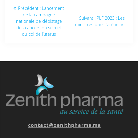
Précédent :
Lancement
de la campagne
Suivant :
PLF 2023 : Les
nationale de dépistage
ministres dans l’arène
des cancers du sein et
du col de l’utérus
contact@zenithpharma.ma