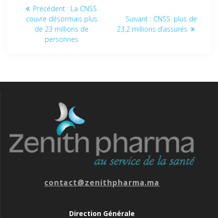
Précédent :
La CNSS
couvre désormais plus
Suivant :
CNSS: plus de
de 23 millions de
23,2 millions d’assurés
personnes
contact@zenithpharma.ma
Direction Générale