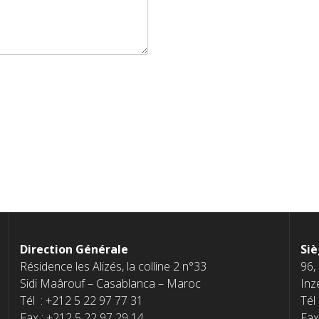
Direction Générale
Siè
Résidence les Alizés, la colline 2 n°33
96,
Sidi Maârouf – Casablanca – Maroc
Inz
Tél : +212 5 22 97 77 31
Tél
Fax : +212 5 22 97 29 14
Fax