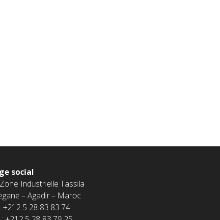
ge social
 Zone Industrielle Tassila
egane – Agadir – Maroc
 : +212 5 28 83 83 74
 : +212 5 28 83 79 25