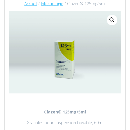
Accueil
/
Infectiologie
/ Clazen® 125mg/5ml
Clazen
® 125mg/5ml
Granulés pour suspension buvable, 60ml