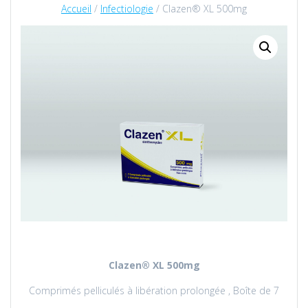
Accueil
/
Infectiologie
/ Clazen® XL 500mg
Clazen
® XL 500mg
Comprimés pelliculés à libération prolongée , Boîte de 7