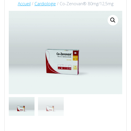
Accueil
/
Cardiologie
/ Co-Zenovan® 80mg/12,5mg