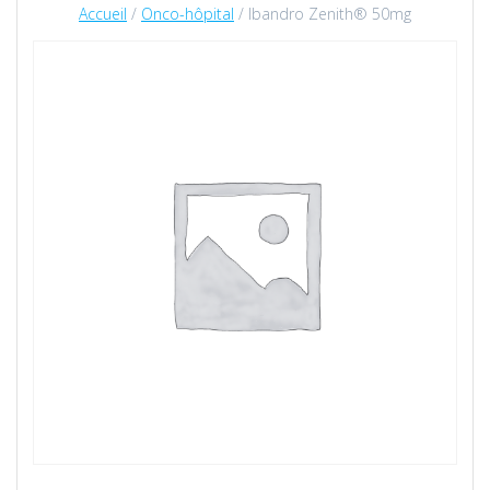
Accueil
/
Onco-hôpital
/ Ibandro Zenith® 50mg