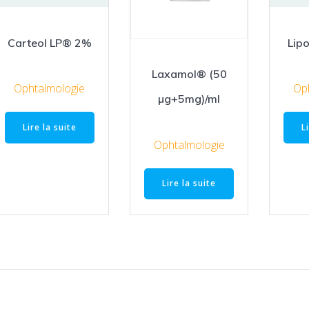
Carteol LP® 2%
Lip
Laxamol® (50
Ophtalmologie
Op
µg+5mg)/ml
Lire la suite
L
Ophtalmologie
Lire la suite