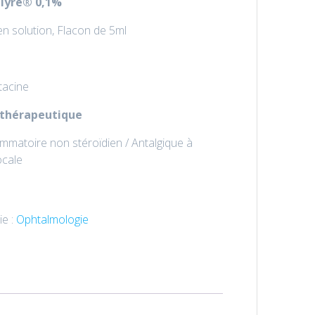
lyre
® 0,1%
en solution, Flacon de 5ml
acine
 thérapeutique
ammatoire non stéroïdien / Antalgique à
ocale
ie :
Ophtalmologie