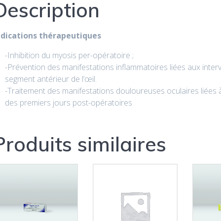
Description
ndications thérapeutiques
-Inhibition du myosis per-opératoire ;
-Prévention des manifestations inflammatoires liées aux interv
segment antérieur de l’œil.
-Traitement des manifestations douloureuses oculaires liées 
des premiers jours post-opératoires
Produits similaires