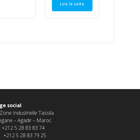
Lire la suite
ge social
 Zone Industrielle Tassila
egane – Agadir – Maroc
 : +212 5 28 83 83 74
 : +212 5 28 83 79 25