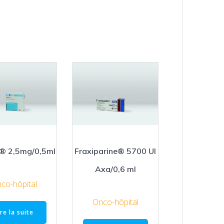
a® 2,5mg/0,5ml
Fraxiparine® 5700 UI
Axa/0,6 ml
co-hôpital
Onco-hôpital
ire la suite