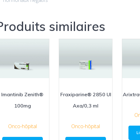
hormonaux négatifs
Produits similaires
Imantinib Zenith®
Fraxiparine® 2850 UI
Arixtr
100mg
Axa/0,3 ml
On
Onco-hôpital
Onco-hôpital
L