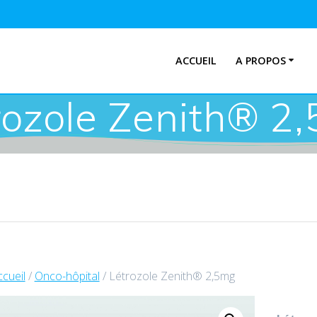
ACCUEIL
A PROPOS
rozole Zenith® 2
cueil
/
Onco-hôpital
/ Létrozole Zenith® 2,5mg