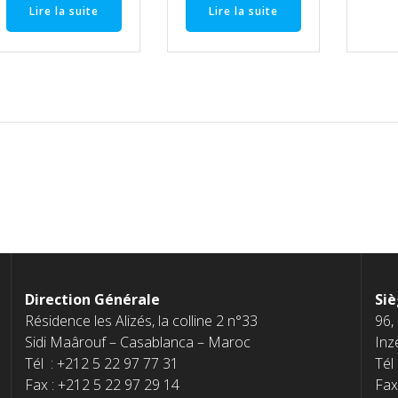
Lire la suite
Lire la suite
Direction Générale
Siè
Résidence les Alizés, la colline 2 n°33
96,
Sidi Maârouf – Casablanca – Maroc
Inz
Tél : +212 5 22 97 77 31
Tél
Fax : +212 5 22 97 29 14
Fax