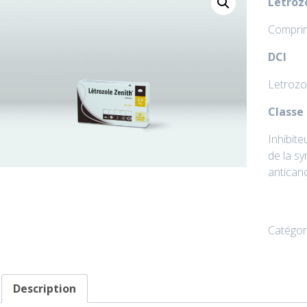
Létroz
Comprimé
DCI
Letrozo
Classe
Inhibite
de la s
antican
Catégor
Description