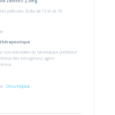
ole
Zenith® 2,5mg
s pelliculés, Boîte de 10 et de 30
le
 thérapeutique
ur non-stéroïdien de l’aromatase (inhibiteur
ynthèse des estrogènes); agent
céreux.
ie :
Onco-hôpital