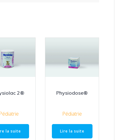
ysiolac 2®
Physiodose®
Pédiatrie
Pédiatrie
ire la suite
Lire la suite