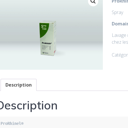
ProRhi
Spray
Domain
Lavage 
chez le
Catégor
Description
Description
ProRhinel
®