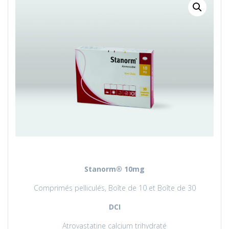
Stanorm
® 10mg
Comprimés pelliculés, Boîte de 10 et Boîte de 30
DCI
Atrovastatine calcium trihydraté