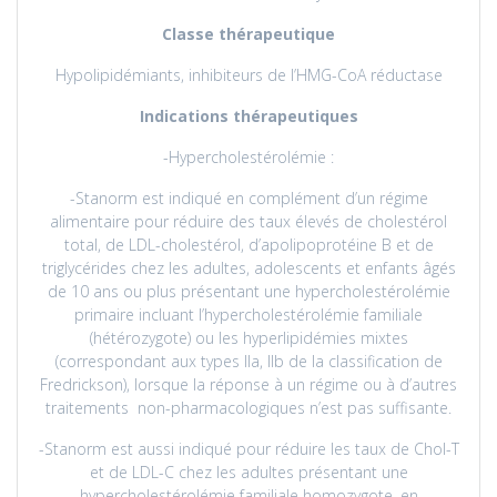
Classe thérapeutique
Hypolipidémiants, inhibiteurs de l’HMG-CoA réductase
Indications thérapeutiques
-Hypercholestérolémie :
-Stanorm est indiqué en complément d’un régime
alimentaire pour réduire des taux élevés de cholestérol
total, de LDL-cholestérol, d’apolipoprotéine B et de
triglycérides chez les adultes, adolescents et enfants âgés
de 10 ans ou plus présentant une hypercholestérolémie
primaire incluant l’hypercholestérolémie familiale
(hétérozygote) ou les hyperlipidémies mixtes
(correspondant aux types IIa, IIb de la classification de
Fredrickson), lorsque la réponse à un régime ou à d’autres
traitements non-pharmacologiques n’est pas suffisante.
-Stanorm est aussi indiqué pour réduire les taux de Chol-T
et de LDL-C chez les adultes présentant une
hypercholestérolémie familiale homozygote, en