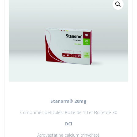
Stanorm
® 20mg
Comprimés pelliculés, Boîte de 10 et Boîte de 30
DCI
Atrovastatine calcium trihydraté