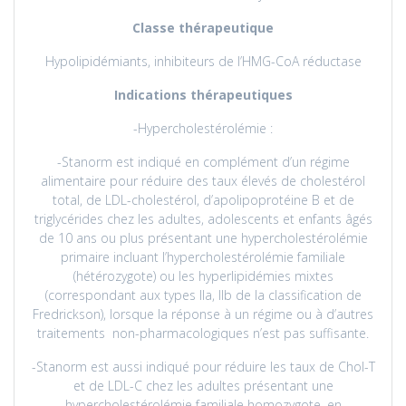
Classe thérapeutique
Hypolipidémiants, inhibiteurs de l’HMG-CoA réductase
Indications thérapeutiques
-Hypercholestérolémie :
-Stanorm est indiqué en complément d’un régime
alimentaire pour réduire des taux élevés de cholestérol
total, de LDL-cholestérol, d’apolipoprotéine B et de
triglycérides chez les adultes, adolescents et enfants âgés
de 10 ans ou plus présentant une hypercholestérolémie
primaire incluant l’hypercholestérolémie familiale
(hétérozygote) ou les hyperlipidémies mixtes
(correspondant aux types IIa, IIb de la classification de
Fredrickson), lorsque la réponse à un régime ou à d’autres
traitements non-pharmacologiques n’est pas suffisante.
-Stanorm est aussi indiqué pour réduire les taux de Chol-T
et de LDL-C chez les adultes présentant une
hypercholestérolémie familiale homozygote, en