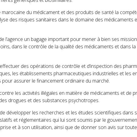
e marocaine du médicament et des produits de santé la compétenc
alyse des risques sanitaires dans le domaine des médicaments e
n de l’agence un bagage important pour mener à bien ses mission
ins, dans le contrôle de la qualité des médicaments et dans la 
’effectuer des opérations de contrôle et d’inspection des pha
iques, les établissements pharmaceutiques industrielles et les 
pour assurer le financement ordinaire du marché.
e contre les activités illégales en matière de médicaments et de p
on des drogues et des substances psychotropes.
 et de développer les recherches et les études scientifiques dan
islatifs et réglementaires qui lui sont soumis par le gouverneme
rise et à son utilisation, ainsi que de donner son avis sur toutes