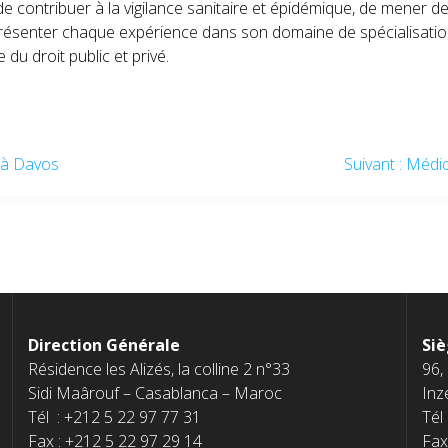
e de contribuer à la vigilance sanitaire et épidémique, de mener d
résenter chaque expérience dans son domaine de spécialisatio
 du droit public et privé.
 à Davos
Suivant :
Médic
Direction Générale
Siè
Résidence les Alizés, la colline 2 n°33
96,
Sidi Maârouf – Casablanca – Maroc
Inz
Tél : +212 5 22 97 77 31
Tél
Fax : +212 5 22 97 29 14
Fax