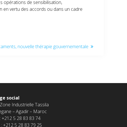
es opérations de sensibilisation,
n en vertu des accords ou dans un cadre
aments, nouvelle thérapie gouvernementale
ge social
 Zone Industrielle Tassila
egane – Agadir – Maroc
 : +212 5 28 83 83 74
 : +212 5 28 83 79 25