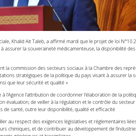
iale, Khalid Ait Taleb, a affirmé mardi que le projet de loi N°10.
à assurer la souveraineté médicamenteuse, la disponibilité des
ant la commission des secteurs sociaux à la Chambre des représ
ations stratégiques de la politique du pays visant à assurer la 
i que leur sécurité et qualité ».
rde à l’Agence l’attribution de coordonner l’élaboration de la pol
on évaluation, de veiller à la régulation et le contrôle du secte
e santé, outre leur disponibilité, qualité et efficacité.
ler au respect des exigences législatives et réglementaires li
eurs chimiques, et de contribuer au développement de l’industri
aments génériques et biosimilaires.