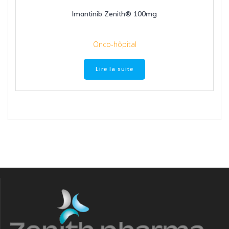
Imantinib Zenith® 100mg
Onco-hôpital
Lire la suite