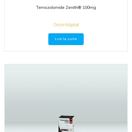
Temozolomide Zenith® 100mg
Onco-hôpital
Lire la suite