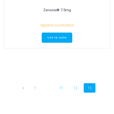
Zenoxia® 7,5mg
Appareil locomoteur
Lire la suite
1
…
11
12
13